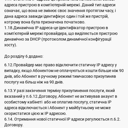
адреса пристрою в комп'ютерній мережі. Даний тип адреси
означає, що вона не змінює своє значення протягом часу, і
дана адреса завжди ідентифікує один і той же пристрій,
котрому вона була призначена початково.
1.18.Динамічна ІР адреса-це ідентифікатор пристрою в
комп'ютерній мережі провайдера, що виділяється пристрою
динамічно за DHCP (протоколом динамічної конфігурації
хосту).
До розділу 6 додано:
6.12.Провайдер має право відключити статичну IP адресу у
випадку, якщо Абонентом не оплачуються кошти більше ніж 90
днів, або Абонент в ручному режимі тимчасово призупиняв
послугу на більш ніж на 90 днів.
6.13.У разі закінчення терміну призупинення послуги, який
вказаний у п.6.12.Договору, Абонент не активував акаунт в
особистому кабінеті або не оплатив послугу, статична IP
адреса відключається і Абонент у майбутньому не може
скористатися цією ж IP адресою.
6.14. Отримання нової статичної ІР адреси регулюється п.6.2.
Договору.