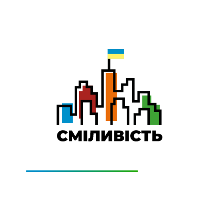
0-501-011
Технічна підтримка:
0-800-505-322
(дзвінки безкоштовно)
ЦІНИ
КОНТАКТИ
ПІДКЛЮЧИТИСЬ
СІМ додаткові місяці Інтернету!
ти домашній Інтернет наперед. Ми подаруємо тобі додатко