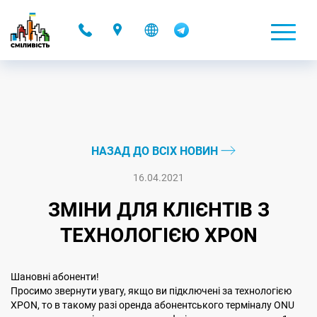
-
НАЗАД ДО ВСІХ НОВИН
16.04.2021
ЗМIНИ ДЛЯ КЛIЄНТIВ З
ТЕХНОЛОГIЄЮ XPON
Шановнi абоненти!
Просимо звернути увагу, якщо ви пiдключенi за технологiєю
ХPON, то в такому разі оренда абонентського терміналу ONU