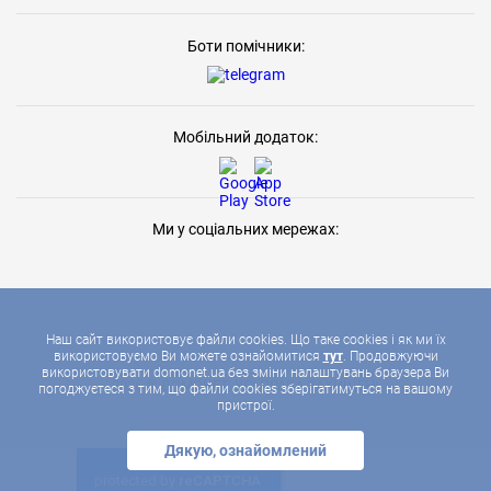
Боти помічники:
Мобільний додаток:
Ми у соціальних мережах:
Наш сайт використовує файли cookies. Що таке cookies і як ми їх
використовуємо Ви можете ознайомитися
тут
. Продовжуючи
використовувати domonet.ua без зміни налаштувань браузера Ви
2026 © ДОМОНЕТ, УСІ ПРАВА ЗАХИЩЕНІ
погоджуєтеся з тим, що файли cookies зберігатимуться на вашому
пристрої.
Дякую, ознайомлений