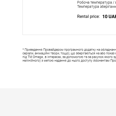
Робоча температура / 
Температура зберіганн
10 UA
Rental price:
* Приведення Провайдером програмного додатку на обладнанні у
серіали, анімаційні твори, тощо), що зберігаються на або пок
під ТМ Omega , в інтересах, за допомогою та за рахунок якого 
нелінійного) з метою надання до нього доступу Абонентам Пр