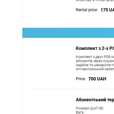
Antennas: 4 × internal 
175 U
Rental price:
Комплект з 2-х P
Комплект з двух POE-і
абонентів через існую
надійне та швидкісне п
оптоволоконний кабел
700 UAH
Price:
Абонентський те
Розміри (ШxГxВ)
Вага