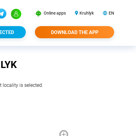
Online apps
Kruhlyk
EN
ECTED
DOWNLOAD THE APP
HLYK
 locality is selected.