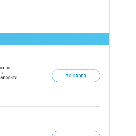
чення
ує
 заводити