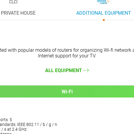
 PRIVATE HOUSE
ADDITIONAL EQUIPMENT
nted with popular models of routers for organizing Wi-fi networ
Internet support for your TV.
ALL EQUIPMENT
Wi-Fi
orts 5
andards: IEEE 802.11 / b / g / n
 / s at 2.4 GHz