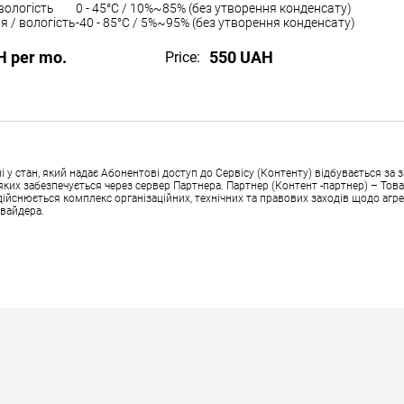
вологість
0 - 45°C / 10%~85% (без утворення конденсату)
я / вологість
-40 - 85°C / 5%~95% (без утворення конденсату)
H per mo.
550 UAH
Price:
 стан, який надає Абонентові доступ до Сервісу (Контенту) відбувається за з
аз яких забезпечується через сервер Партнера. Партнер (Контент -партнер) – Т
здійснюється комплекс організаційних, технічних та правових заходів щодо агре
овайдера.