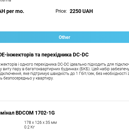
antenna
AH per mo.
2250 UAH
Price:
Other
OE-інжекторів та перехідника DC-DC
нжекторів і одного перехідника DC-DC ідеально підходить для підклю
чу виту пару в багатоквартирних будинках (БКБ). Цей набір забезпеч
ідключення, яке підтримує швидкість до 1 Гбіт/сек, без необхідності
ь безпосередньо у квартиру.
рмінал BDCOM 1702-1G
178 x 126 x 35 мм
0.2 Кг